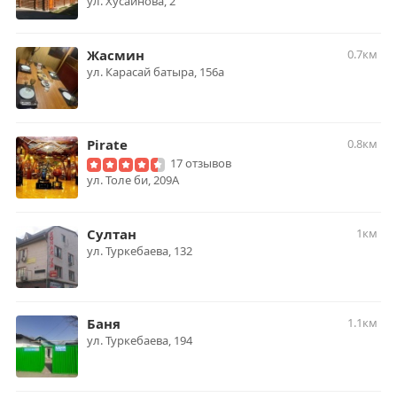
ул. Хусаинова, 2
Жасмин
0.7км
ул. Карасай батыра, 156а
Pirate
0.8км
17 отзывов
ул. Толе би, 209А
Султан
1км
ул. Туркебаева, 132
Баня
1.1км
ул. Туркебаева, 194​