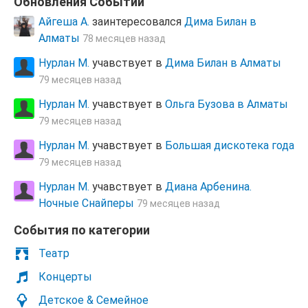
Обновления Cобытий
Айгеша А.
заинтересовался
Дима Билан в
Алматы
78 месяцев назад
Нурлан М.
учавствует в
Дима Билан в Алматы
79 месяцев назад
Нурлан М.
учавствует в
Ольга Бузова в Алматы
79 месяцев назад
Нурлан М.
учавствует в
Большая дискотека года
79 месяцев назад
Нурлан М.
учавствует в
Диана Арбенина.
Ночные Снайперы
79 месяцев назад
Cобытия по категории
Театр
Концерты
Детское & Семейное