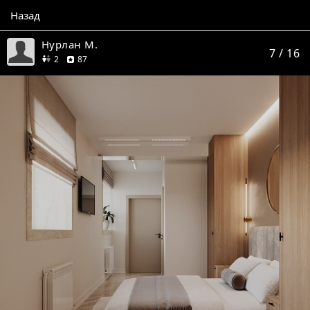
Назад
Нурлан М.
7
/ 16
друга
отзывов
2
87